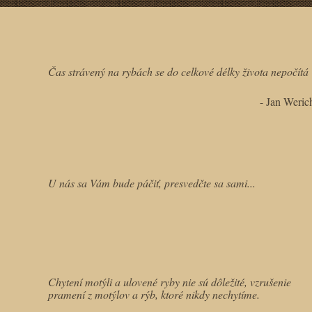
Čas strávený na rybách se do celkové délky života nepočítá
- Jan Weric
U nás sa Vám bude páčiť, presvedčte sa sami...
Chytení motýli a ulovené ryby nie sú dôležité, vzrušenie
pramení z motýlov a rýb, ktoré nikdy nechytíme.