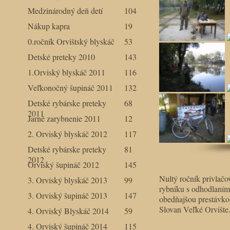
Medzinárodný deň detí
104
Nákup kapra
19
0.ročník Orvištský blyskáč
53
Detské preteky 2010
143
1.Orviský blyskáč 2011
116
Veľkonočný šupináč 2011
132
Detské rybárske preteky
68
2011
Jarné zarybnenie 2011
12
2. Orviský blyskáč 2012
117
Detské rybárske preteky
81
2012
Orviský šupináč 2012
145
Nultý ročník prívlačo
3. Orviský blyskáč 2013
99
rybníku s odhodlaním 
3. Orviský šupináč 2013
147
obedňajšou prestávko
Slovan Veľké Orvište
4. Orviský Blyskáč 2014
59
4. Orviský šupináč 2014
115