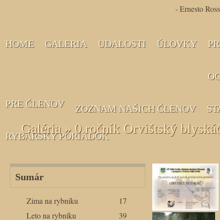
- Ernesto Ross
HOME
GALERIA
UDALOSTI
ÚLOVKY
PR
OC
PRE ČLENOV
ZOZNAM NAŠICH ČLENOV
ST
Galéria » 0.ročník Orvištský blyská
RYBÁRSKY PORIADOK
Sumár
Zima na rybníku
17
Leto na rybníku
39