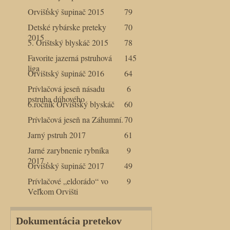
Orvišťský šupinač 2015
79
Detské rybárske preteky
70
2015
5. Orištský blyskáč 2015
78
Favorite jazerná pstruhová
145
liga
Orvištský šupináč 2016
64
Prívlačová jeseň násadu
6
pstruha dúhového
6.ročník Orvištský blyskáč
60
Prívlačová jeseň na Záhumní.
70
Jarný pstruh 2017
61
Jarné zarybnenie rybníka
9
2017
Orvišťský šupináč 2017
49
Prívlačové „eldorádo“ vo
9
Veľkom Orvišti
Dokumentácia pretekov