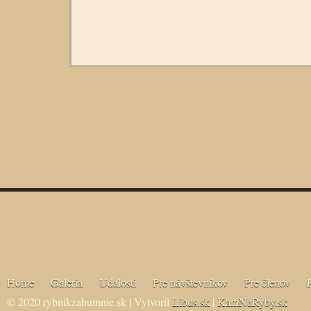
Home
Galeria
Udalosti
Pre návštevníkov
Pre členov
© 2020 rybnikzahumnie.sk | Vytvoril
Libus.sk
|
KamNaRyby.sk