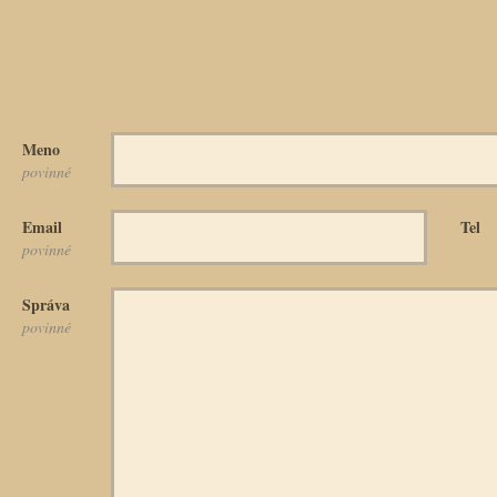
Meno
povinné
Email
Tel
povinné
Správa
povinné